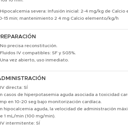
 Hipocalcemia severa: Infusión inicial: 2-4 mg/kg de Calcio
0-15 min; mantenimiento 2 4 mg Calcio elemento/kg/h
PREPARACIÓN
 No precisa reconstitución.
 Fluidos IV compatibles: SF y SG5%.
 Una vez abierto, uso inmediato.
ADMINISTRACIÓN
 IV directa: SÍ
n casos de hiperpotasemia aguda asociada a toxicidad card
mp en 10-20 seg bajo monitorización cardíaca.
n hipocalcemia aguda, la velocidad de administración m
e 1 mL/min (100 mg/min).
 IV intermitente: SÍ