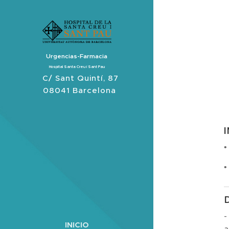
Urgencias-Farmacia
Hospital Santa Creu i Sant Pau
C/ Sant Quintí, 87
08041 Barcelona
•
•
-
INICIO
a