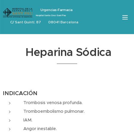
Urgencias-Farmacia
Hospital Santa Creu i Sant Pau
C/ Sant Quintí, 87 08041 Barcelona
Heparina Sódica
INDICACIÓN
Trombosis venosa profunda.
Tromboembolismo pulmonar.
IAM.
Angor inestable.